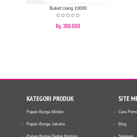
Buket Uang 10000
Rp. 300.000
Product details
KATEGORI PRODUK
SITE M
Papan Bunga Medan
Cara Pem
Papan Bunga Jakarta
Blog
Papan Bunga Digital Printing
Sitemap