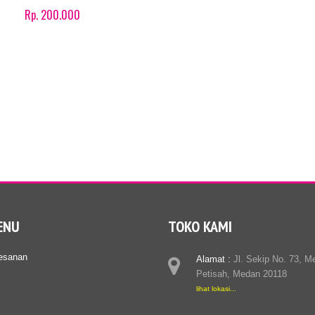
Rp. 200.000
Product details
ENU
TOKO KAMI
esanan
Alamat :
Jl. Sekip No. 73, M
Petisah, Medan 20118
lihat lokasi...