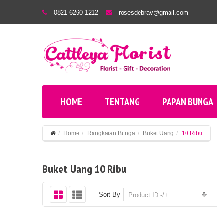
0821 6260 1212
rosesdebrav@gmail.com
HOME
TENTANG
PAPAN BUNGA
Home
Rangkaian Bunga
Buket Uang
10 Ribu
Buket Uang 10 Ribu
Sort By
Product ID -/+