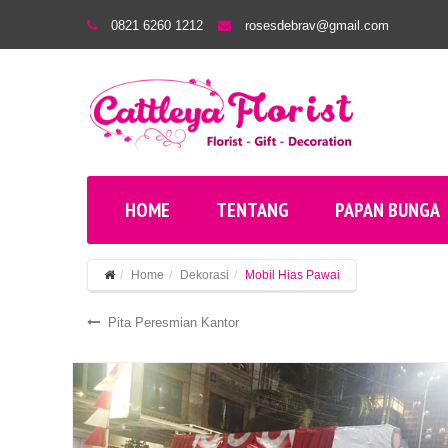
0821 6260 1212
rosesdebrav@gmail.com
HOME
TENTANG
PAPAN BUNGA
Home
Dekorasi
Mobil Hias Pawai
Pita Peresmian Kantor